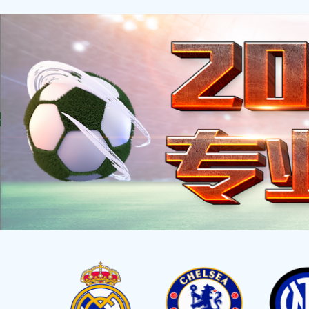
下载 
将专业数据
极速比