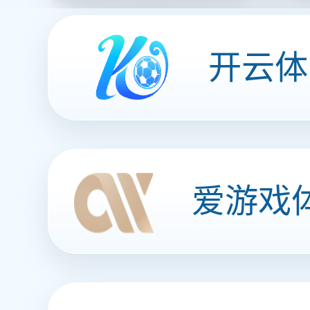
新增热门话题聚合区。
直播性能进一步增强。
2023年1月15日 · v5.1.0
自动深色模式上线。
个性推荐模型优化。
2021 年
2021年7月28日 · v4.7.2
奥运专属页面上线。
赛事通知机制增强。