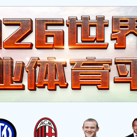
App下载
关于我们
体育快讯
星空平台入口 App · 体验未来
分析、互动社群与比分推送整合于一体，星空平台入口为体育迷
分
互动社区
App Store 下载
Google Play 获取