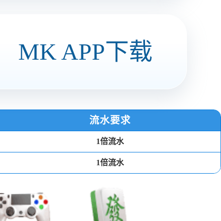
推荐平台
星空官方网页版
米兰官方网站
乐鱼官方网站
九游下载
华体官网
OD官网