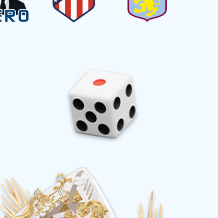
。
数据加密
平台数据经双向加密处理，防止非法访问与未授权
泄露。