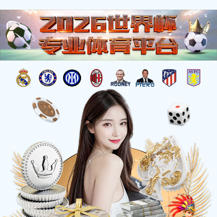
注册入口
首页
体育看点
中超扩军至18队后单季场均进球升至2.8球，但亚冠成绩断崖式下滑引赛制改革双刃剑质疑
2026-08-01
青岛海牛锋无力近四轮颗粒无收，亚森还有多少战术调整空间？
2026-08-01
山口茜2-0完胜戴资颖 女单四强赛跑动距离超3400米压制对手
2026-07-31
东契奇签下超级顶薪，独行侠未来五年围绕他建队成型？
2026-07-31
利物浦新帅斯洛特上任，萨拉赫续约后进攻火力能否超越上赛季？
2026-07-30
鲁德红土赛季回发球得分率45%创新高，兹维列夫同数据仅38%难称红土高手
2026-07-30
肖若腾肩伤影响训练，巴黎奥运会全能项目还有竞争力吗？
2026-07-30