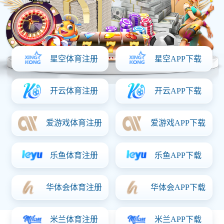
黄紫昌突破成功41次造犯规68次，对比上赛季突破数翻倍但助攻仅1次
2026-07-29
梅德维德夫与吉尔·格罗斯让合作后硬地胜率下降，前美网冠军考虑重返老教练
2026-07-29
塞恩斯斯帕站直道速度垫底，法拉利引擎升级是否偏科严重？
2026-07-28
切尔西帕尔默假摔骗点若被追罚，英足总假摔复核机制有望加速落地
2026-07-28
青岛海牛李海龙中超出场150次，成为队史首位达到此里程碑的后卫
2026-07-27
快船伦纳德防守效率联盟第三vs乔治三分命中率跌至35%，锋线双核状态起伏影响战绩
2026-07-27
樊振东2027世乒赛若夺冠将追平马龙三连冠纪录
2026-07-27
日本羽协强行更换混双教练，渡边勇大组合战绩断崖式下滑引球迷不满
2026-07-26
字母哥肘击布朗颈部仅判普通犯规，联盟追加一级恶犯引争议
2026-07-26
深圳男篮管理层变动后引援投入减少30%，球队助攻率提升至联盟第四
2026-07-25
锡安禁区命中率高达75%，鹈鹕主场大胜尼克斯
2026-07-25